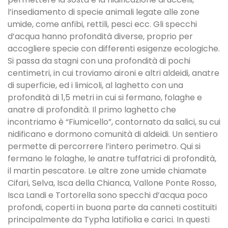
l’insediamento di specie animali legate alle zone
umide, come anfibi, rettili, pesci ecc. Gli specchi
d’acqua hanno profondità diverse, proprio per
accogliere specie con differenti esigenze ecologiche.
Si passa da stagni con una profondità di pochi
centimetri, in cui troviamo aironi e altri aldeidi, anatre
di superficie, ed i limicoli, al laghetto con una
profondità di 1,5 metri in cui si fermano, folaghe e
anatre di profondità. Il primo laghetto che
incontriamo è “Fiumicello”, contornato da salici, su cui
nidificano e dormono comunità di aldeidi. Un sentiero
permette di percorrere l’intero perimetro. Qui si
fermano le folaghe, le anatre tuffatrici di profondità,
il martin pescatore. Le altre zone umide chiamate
Cifari, Selva, Isca della Chianca, Vallone Ponte Rosso,
Isca Landi e Tortorella sono specchi d’acqua poco
profondi, coperti in buona parte da canneti costituiti
principalmente da Typha latifiolia e carici. In questi