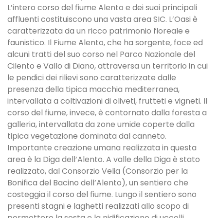
L’intero corso del fiume Alento e dei suoi principali
affluenti costituiscono una vasta area SIC. L’Oasi è
caratterizzata da un ricco patrimonio floreale e
faunistico. Il Fiume Alento, che ha sorgente, foce ed
alcuni tratti del suo corso nel Parco Nazionale del
Cilento e Vallo di Diano, attraversa un territorio in cui
le pendici dei rilievi sono caratterizzate dalle
presenza della tipica macchia mediterranea,
intervallata a coltivazioni di oliveti, frutteti e vigneti. Il
corso del fiume, invece, è contornato dalla foresta a
galleria, intervallata da zone umide coperte dalla
tipica vegetazione dominata dal canneto.
Importante creazione umana realizzata in questa
area è la Diga dell’Alento. A valle della Diga è stato
realizzato, dal Consorzio Velia (Consorzio per la
Bonifica del Bacino dell’Alento), un sentiero che
costeggia il corso del fiume. Lungo il sentiero sono
presenti stagni e laghetti realizzati allo scopo di
permettere la sosta e la nidificazione di uccelli,