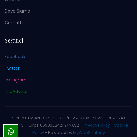
Dove Siamo
Contatti
Seguici
Facebook
Twitter
Instagram
TripAdvisor
© 2018 GEMIANT S.R.L.S. - C.F./P.IVA: 07360791219 - REA (NA):
879543. - CIN: IT065002B4ZF9YNXS2 -
Privacy Policy
-
Cookie
Policy
- Powered by
MyWebStrategy