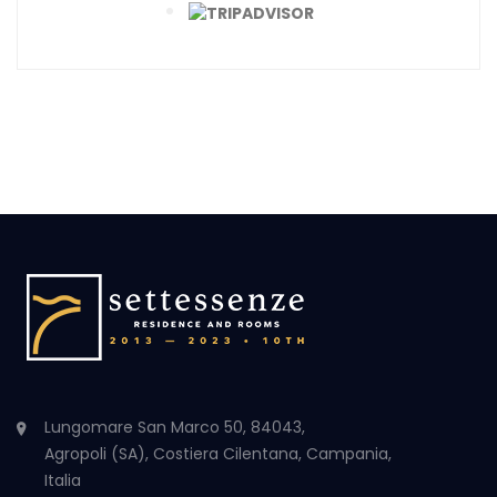
Lungomare San Marco 50, 84043,
Agropoli (SA), Costiera Cilentana, Campania,
Italia